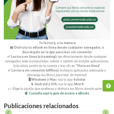
Tu lectura, a tu manera
📖 Disfruta tu eBook en línea desde cualquier navegador, o
descárgalo en la app para leer sin conexión:
✅ Lectura en línea (streaming):
lee directamente desde cualquier
navegador web (computador, celular o tablet) sin instalar aplicaciones.
Solo inicia sesión en tu cuenta y haz clic en
“Vista en línea”
.
✅ Lectura sin conexión (offline):
instala la aplicación adecuada y
descarga tus libros para leer sin internet:
🖥️ Windows y Mac:
usa la app
Scholar
📱 Android y iOS:
usa la app
Mon’k
👉 Elige la opción que prefieras y disfruta tus libros donde quieras.
📘 Consulta aquí la guía de acceso a eBooks
Publicaciones relacionados