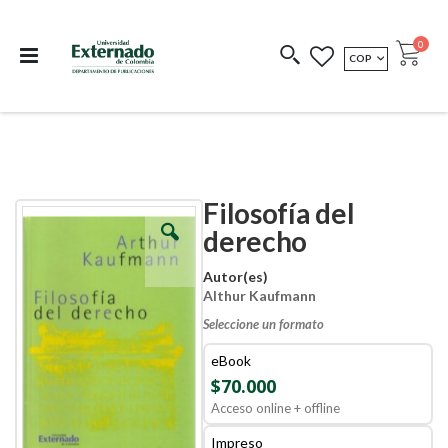
Departamento de
Libros resultado de
Impreso Bajo
publicaciones
investigación
Demanda
publi
0
MONEDA
COP
Cart
COEDICIONES
REDIMIR CÓDIGO
Filosofía del
Skip
Skip
to
to
derecho
the
the
end
beginning
Autor(es)
of
of
Althur Kaufmann
the
the
images
images
Seleccione un formato
gallery
gallery
eBook
$70.000
Acceso online + offline
Impreso