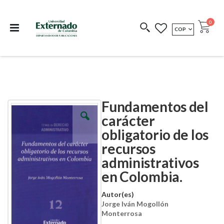
Departamento de
Libros resultado de
Impreso Bajo
publicaciones
investigación
Demanda
publi
0
MONEDA
COP
Cart
COEDICIONES
REDIMIR CÓDIGO
Fundamentos del
Skip
Skip
to
to
carácter
the
the
obligatorio de los
end
beginning
of
of
recursos
the
the
images
images
administrativos
gallery
gallery
en Colombia.
Autor(es)
Jorge Iván Mogollón
Monterrosa