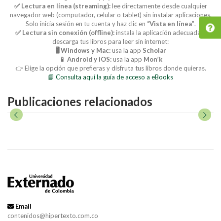
✅ Lectura en línea (streaming):
lee directamente desde cualquier
navegador web (computador, celular o tablet) sin instalar aplicaciones.
Solo inicia sesión en tu cuenta y haz clic en
“Vista en línea”
.
✅ Lectura sin conexión (offline):
instala la aplicación adecuada y
descarga tus libros para leer sin internet:
🖥️ Windows y Mac:
usa la app
Scholar
📱 Android y iOS:
usa la app
Mon’k
👉 Elige la opción que prefieras y disfruta tus libros donde quieras.
📘 Consulta aquí la guía de acceso a eBooks
Publicaciones relacionados
Email
contenidos@hipertexto.com.co