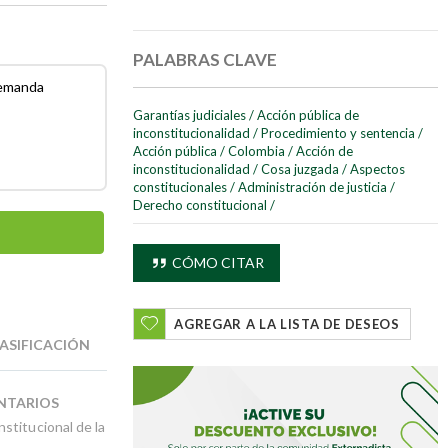
PALABRAS CLAVE
demanda
Garantías judiciales
/
Acción pública de
inconstitucionalidad
/
Procedimiento y sentencia
/
Acción pública
/
Colombia
/
Acción de
inconstitucionalidad
/
Cosa juzgada
/
Aspectos
constitucionales
/
Administración de justicia
/
Derecho constitucional
/
CÓMO CITAR
AGREGAR A LA LISTA DE DESEOS
ASIFICACIÓN
NTARIOS
stitucional de la