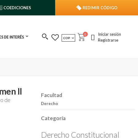
COEDICIONES
REDIMIR CÓDIGO
Iniciar sesión
publicaciones
0
S DE INTERÉS
MONEDA
COP
Cart
Registrarse
men II
Facultad
ro de
Derecho
Categoría
Derecho Constitucional