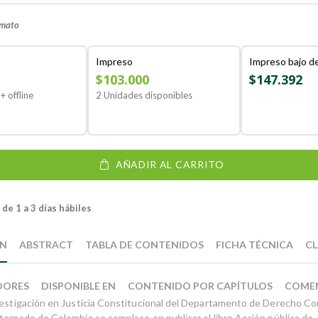
rmato
Impreso
Impreso bajo 
$103.000
$147.392
+ offline
2 Unidades disponibles
AÑADIR AL CARRITO
de 1 a 3 días hábiles
ÓN
ABSTRACT
TABLA DE CONTENIDOS
FICHA TÉCNICA
CL
DORES
DISPONIBLE EN
CONTENIDO POR CAPÍTULOS
COME
vestigación en Justicia Constitucional del Departamento de Derecho Con
ternado de Colombia se complace en publicar el libro Acción pública de