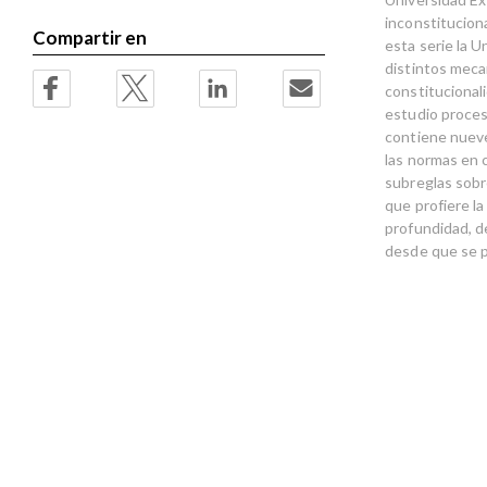
inconstituciona
Compartir en
esta serie la U
distintos meca
constitucional
estudio proces
contiene nueve
las normas en c
subreglas sobr
que profiere l
profundidad, d
desde que se p