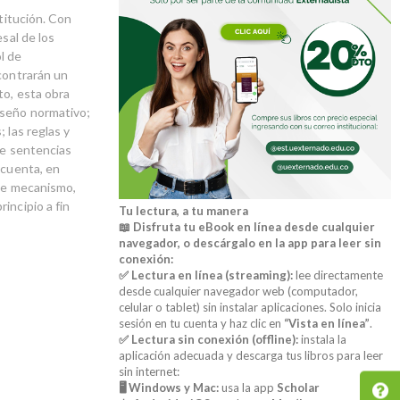
stitución. Con
sal de los
l de
ncontrarán un
to, esta obra
iseño normativo;
 las reglas y
de sentencias
 cuenta, en
ste mecanismo,
incipio a fin
Tu lectura, a tu manera
📖 Disfruta tu eBook en línea desde cualquier
navegador, o descárgalo en la app para leer sin
conexión:
✅ Lectura en línea (streaming):
lee directamente
desde cualquier navegador web (computador,
celular o tablet) sin instalar aplicaciones. Solo inicia
sesión en tu cuenta y haz clic en
“Vista en línea”
.
✅ Lectura sin conexión (offline):
instala la
aplicación adecuada y descarga tus libros para leer
sin internet:
🖥️ Windows y Mac:
usa la app
Scholar