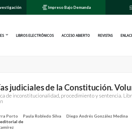
nvestigación
Impreso Bajo Demanda
ES
LIBROS ELECTRÓNICOS
ACCESO ABIERTO
REVISTAS
ENLACE
as judiciales de la Constitución. Volu
ca de inconstitucionalidad, procedimiento y sentencia. Lib
ón
rra Porto
Paula Robledo Silva
Diego Andrés González Medina
editorial de
Ramírez