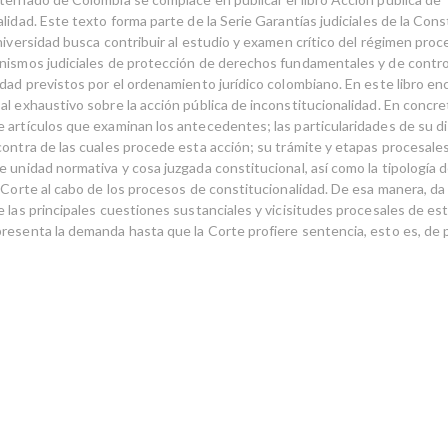
lidad. Este texto forma parte de la Serie Garantías judiciales de la Con
niversidad busca contribuir al estudio y examen crítico del régimen proce
nismos judiciales de protección de derechos fundamentales y de contro
idad previstos por el ordenamiento jurídico colombiano. En este libro e
al exhaustivo sobre la acción pública de inconstitucionalidad. En concre
 artículos que examinan los antecedentes; las particularidades de su d
ontra de las cuales procede esta acción; su trámite y etapas procesales;
e unidad normativa y cosa juzgada constitucional, así como la tipología 
a Corte al cabo de los procesos de constitucionalidad. De esa manera, da
e las principales cuestiones sustanciales y vicisitudes procesales de e
resenta la demanda hasta que la Corte profiere sentencia, esto es, de pr