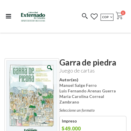
Departamento de
Libros resultado de
Impreso Bajo
publicaciones
investigación
Demanda
publi
0
MONEDA
COP
Cart
COEDICIONES
REDIMIR CÓDIGO
Garra de piedra
Skip
Skip
to
to
Juego de cartas
the
the
end
beginning
Autor(es)
of
of
Manuel Salge Ferro
the
the
Luis Fernando Arenas Guerra
images
images
Maria Carolina Correal
gallery
gallery
Zambrano
Seleccione un formato
Impreso
$49.000