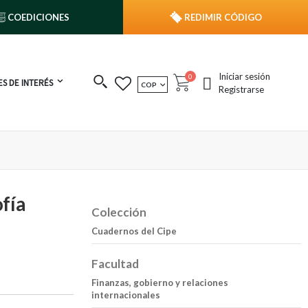
COEDICIONES
REDIMIR CÓDIGO
Iniciar sesión
publicaciones
0
S DE INTERÉS
MONEDA
COP
Cart
Registrarse
fía
Colección
Cuadernos del Cipe
Facultad
Finanzas, gobierno y relaciones
internacionales