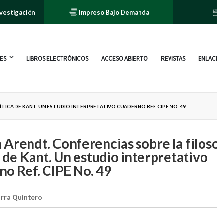
nvestigación
Impreso Bajo Demanda
ES
LIBROS ELECTRÓNICOS
ACCESO ABIERTO
REVISTAS
ENLACE
TICA DE KANT. UN ESTUDIO INTERPRETATIVO CUADERNO REF. CIPE NO. 49
Arendt. Conferencias sobre la filoso
a de Kant. Un estudio interpretativo
o Ref. CIPE No. 49
arra Quintero