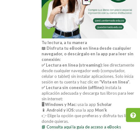
Tu lectura, a tu manera
📖 Disfruta tu eBook en línea desde cualquier
navegador, o descárgalo en la app para leer sin
conexión:
✅ Lectura en línea (streaming):
lee directamente
desde cualquier navegador web (computador,
celular o tablet) sin instalar aplicaciones. Solo inicia
sesión en tu cuenta y haz clic en
“Vista en línea”
.
✅ Lectura sin conexión (offline):
instala la
aplicación adecuada y descarga tus libros para leer
sin internet:
🖥️ Windows y Mac:
usa la app
Scholar
📱 Android y iOS:
usa la app
Mon’k
👉 Elige la opción que prefieras y disfruta tus libros
donde quieras.
📘 Consulta aquí la guía de acceso a eBooks