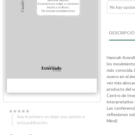
No hay opcion
Skip
Skip
to
to
DESCRIPCI
the
the
end
beginning
of
of
the
the
Hannah Arendt 
images
images
gallery
gallery
los movimiento
más conocida, L
nuevo en el ámb
vez más abocado
producto del se
Centro de Inve
interpretativo
Las conferencia
reflexiones sob
Sea el primero en dejar una opinión a
Mind)
esta publicación.