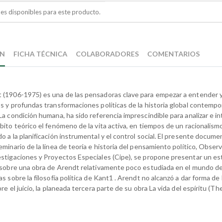
es disponibles para este producto.
ÓN
FICHA TÉCNICA
COLABORADORES
COMENTARIOS
(1906-1975) es una de las pensadoras clave para empezar a entender y
s y profundas transformaciones políticas de la historia global contempo
a condición humana, ha sido referencia imprescindible para analizar e in
ito teórico el fenómeno de la vita activa, en tiempos de un racionalismo
 a la planificación instrumental y el control social. El presente docume
minario de la línea de teoría e historia del pensamiento político, Obser
stigaciones y Proyectos Especiales (Cipe), se propone presentar un es
 sobre una obra de Arendt relativamente poco estudiada en el mundo de
s sobre la filosofía política de Kant1 . Arendt no alcanzó a dar forma de 
re el juicio, la planeada tercera parte de su obra La vida del espíritu (The