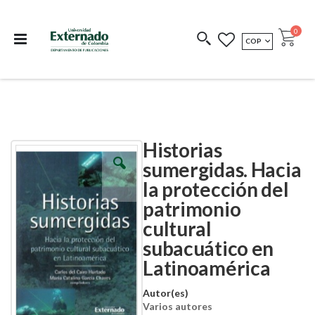
Departamento de
Libros resultado de
Impreso Bajo
publicaciones
investigación
Demanda
publi
0
MONEDA
COP
Cart
COEDICIONES
REDIMIR CÓDIGO
Historias
Skip
Skip
to
to
sumergidas. Hacia
the
the
la protección del
end
beginning
of
of
patrimonio
the
the
images
images
cultural
gallery
gallery
subacuático en
Latinoamérica
Autor(es)
Varios autores