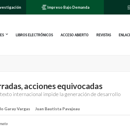
nvestigación
Impreso Bajo Demanda
ES
LIBROS ELECTRÓNICOS
ACCESO ABIERTO
REVISTAS
ENLACE
rradas, acciones equivocadas
texto internacional impide la generación de desarrollo
do Garay Vargas
Juan Bautista Pavajeau
rmato