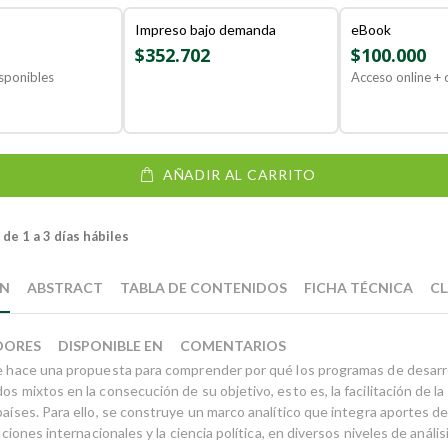
Impreso bajo demanda
eBook
$352.702
$100.000
sponibles
Acceso online + o
AÑADIR AL CARRITO
de 1 a 3 días hábiles
ÓN
ABSTRACT
TABLA DE CONTENIDOS
FICHA TÉCNICA
CL
DORES
DISPONIBLE EN
COMENTARIOS
se hace una propuesta para comprender por qué los programas de desarro
os mixtos en la consecución de su objetivo, esto es, la facilitación de la
países. Para ello, se construye un marco analítico que integra aportes d
elaciones internacionales y la ciencia política, en diversos niveles de análi