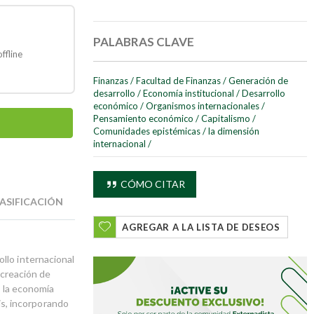
PALABRAS CLAVE
ffline
Finanzas
/
Facultad de Finanzas
/
Generación de
desarrollo
/
Economía institucional
/
Desarrollo
económico
/
Organismos internacionales
/
Pensamiento económico
/
Capitalismo
/
Comunidades epistémicas
/
la dimensión
internacional
/
CÓMO CITAR
ASIFICACIÓN
AGREGAR A LA LISTA DE DESEOS
llo internacional
 creación de
e la economía
sis, incorporando