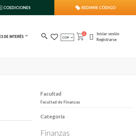
COEDICIONES
REDIMIR CÓDIGO
Iniciar sesión
publicaciones
0
S DE INTERÉS
MONEDA
COP
Cart
Registrarse
Facultad
Facultad de Finanzas
Categoría
Finanzas