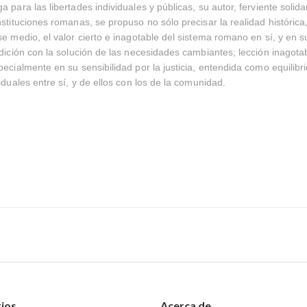
 para las libertades individuales y públicas, su autor, ferviente solida
nstituciones romanas, se propuso no sólo precisar la realidad histórica
se medio, el valor cierto e inagotable del sistema romano en sí, y en s
adición con la solución de las necesidades cambiantes; lección inagota
pecialmente en su sensibilidad por la justicia, entendida como equilibri
iduales entre sí, y de ellos con los de la comunidad.
tios
Acerca de