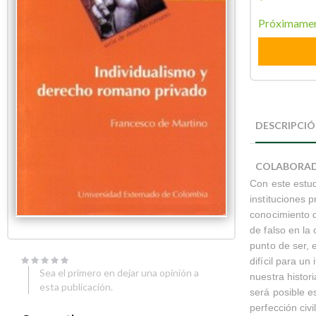
Próximame
Skip
Skip
to
to
DESCRIPCI
the
the
end
beginning
of
of
COLABORA
the
the
Con este estud
images
images
gallery
gallery
instituciones 
conocimiento d
de falso en la
punto de ser, 
difícil para u
Sea el primero en dejar una opinión a
nuestra histori
esta publicación.
será posible e
perfección civ