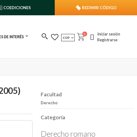
COEDICIONES
REDIMIR CÓDIGO
Iniciar sesión
publicaciones
0
S DE INTERÉS
MONEDA
COP
Cart
Registrarse
(2005)
Facultad
Derecho
Categoría
Derecho romano