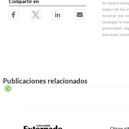
Compartir en
en época aciaga
sagaz de las i
mostrar, por e
conjugar la tr
posteridad, es
intereses indiv
Publicaciones relacionados
Otros si