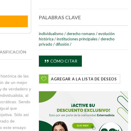
PALABRAS CLAVE
individualismo
/
derecho romano
/
evolución
histórica
/
instituciones principales
/
derecho
privado
/
difusión
/
ASIFICACIÓN
CÓMO CITAR
histórica de las
AGREGAR A LA LISTA DE DESEOS
ión de un mejor
ay de verdadero y
dividualista, al
tocráticas. Sendo
 igual que
bjetiva. Sólo así
grado de
to este ensayo