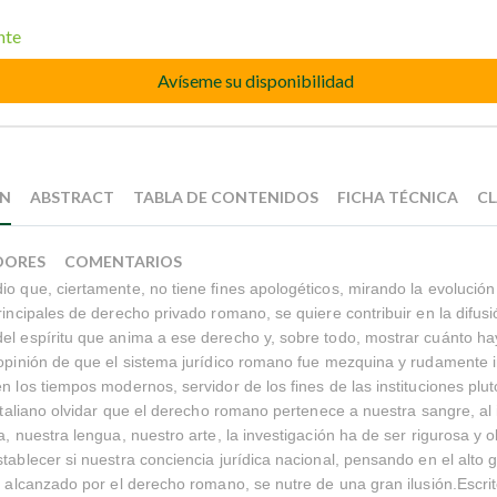
nte
Avíseme su disponibilidad
ÓN
ABSTRACT
TABLA DE CONTENIDOS
FICHA TÉCNICA
CL
DORES
COMENTARIOS
io que, ciertamente, no tiene fines apologéticos, mirando la evolución 
principales de derecho privado romano, se quiere contribuir en la difus
el espíritu que anima a ese derecho y, sobre todo, mostrar cuánto h
 opinión de que el sistema jurídico romano fue mezquina y rudamente in
en los tiempos modernos, servidor de los fines de las instituciones plu
n italiano olvidar que el derecho romano pertenece a nuestra sangre, al
a, nuestra lengua, nuestro arte, la investigación ha de ser rigurosa y o
stablecer si nuestra conciencia jurídica nacional, pensando en el alto 
il alcanzado por el derecho romano, se nutre de una gran ilusión.Escri