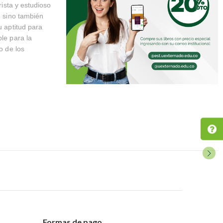
rista y estudioso
, sino también
u aptitud para
ble para la
o de los
Formas de pago