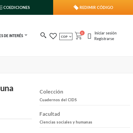
COEDICIONES
REDIMIR CÓDIGO
Iniciar sesión
publicaciones
0
S DE INTERÉS
MONEDA
COP
Cart
Registrarse
 una
Colección
Cuadernos del CIDS
Facultad
Ciencias sociales y humanas