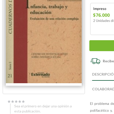
Impreso
$76.000
2 Unidades di
Recibe 
Skip
Skip
to
to
DESCRIPCI
the
the
end
beginning
of
of
COLABORA
the
the
images
images
gallery
gallery
El problema de
Sea el primero en dejar una opinión a
polifacético y
esta publicación.