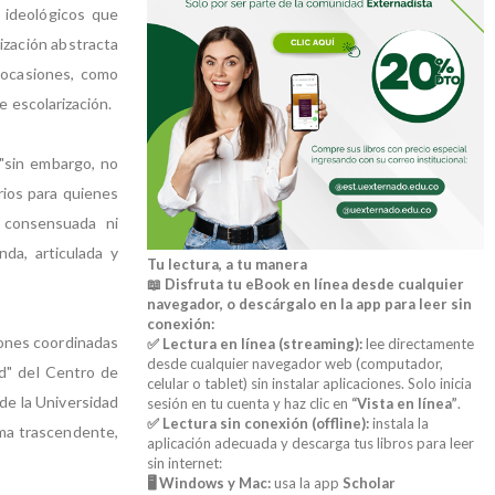
 ideológicos que
ización abstracta
s ocasiones, como
e escolarización.
 "sin embargo, no
ios para quienes
o consensuada ni
da, articulada y
Tu lectura, a tu manera
📖 Disfruta tu eBook en línea desde cualquier
navegador, o descárgalo en la app para leer sin
conexión:
ciones coordinadas
✅ Lectura en línea (streaming):
lee directamente
desde cualquier navegador web (computador,
ad" del Centro de
celular o tablet) sin instalar aplicaciones. Solo inicia
de la Universidad
sesión en tu cuenta y haz clic en
“Vista en línea”
.
✅ Lectura sin conexión (offline):
instala la
rma trascendente,
aplicación adecuada y descarga tus libros para leer
sin internet:
🖥️ Windows y Mac:
usa la app
Scholar