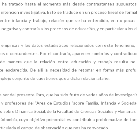
 ha tratado hasta el momento más desde contrastantes supuestos
 intención investigativa. Esto se traduce en un proceso lineal de formal
 entre infancia y trabajo, relación que se ha entendido, en no poca
egativa y contraria a los procesos de educación, y en particular a los d
 empíricas y los datos estadísticos relacionados con este fenómeno,
 o contundentes. Por el contrario, aparecen sombríos y contradictor
 de manera que la relación entre educación y trabajo resulta n
te esclarecida. De allí la necesidad de retomar en forma más profun
mplejo conjunto de cuestiones que a dicha relación atañe.
e ser del presente libro, que ha sido fruto de varios años de investiga
y profesores del "Área de Estudios 'sobre Familia, Infancia y Socied
s sobre Dinámica Social, de la Facultad de Ciencias Sociales y Humanas 
olombia, cuyo objetivo primordial es contribuir a problematizar de fo
rticulada el campo de observación que nos ha convocado.