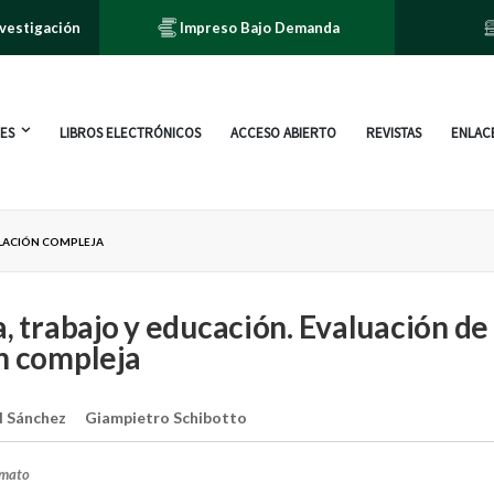
nvestigación
Impreso Bajo Demanda
ES
LIBROS ELECTRÓNICOS
ACCESO ABIERTO
REVISTAS
ENLACE
ELACIÓN COMPLEJA
a, trabajo y educación. Evaluación de
n compleja
l Sánchez
Giampietro Schibotto
rmato