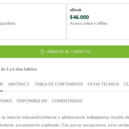
eBook
$46.000
sponibles
Acceso online + offline
AÑADIR AL CARRITO
de 1 a 3 días hábiles
ÓN
ABSTRACT
TABLA DE CONTENIDOS
FICHA TÉCNICA
CL
DORES
DISPONIBLE EN
COMENTARIOS
 la relación educación/infancia y adolescencia trabajadoras resulta de
, todavía, escasamente explorado. Con pocas excepciones, este verda