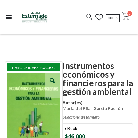
Departamento de
Libros resultado de
Impreso Bajo
publicaciones
investigación
Demanda
publi
0
MONEDA
COP
Cart
COEDICIONES
REDIMIR CÓDIGO
Instrumentos
Skip
Skip
LIBRO DE INVESTIGACIÓN
to
to
económicos y
the
the
financieros para la
end
beginning
of
of
gestión ambiental
the
the
images
images
Autor(es)
gallery
gallery
María del Pilar García Pachón
Seleccione un formato
eBook
$46.000