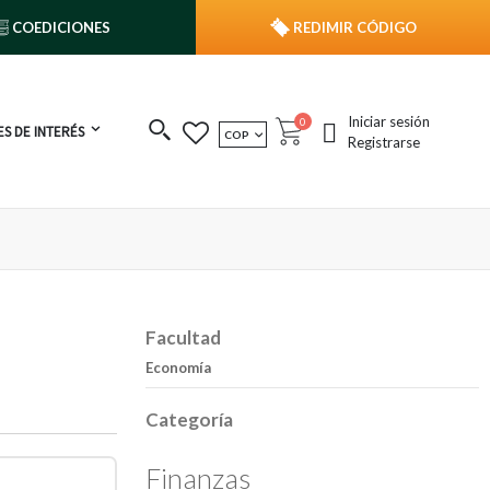
COEDICIONES
REDIMIR CÓDIGO
Iniciar sesión
publicaciones
0
S DE INTERÉS
MONEDA
COP
Cart
Registrarse
Facultad
Economía
Categoría
Finanzas