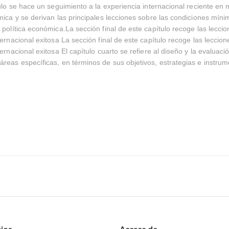
tulo se hace un seguimiento a la experiencia internacional reciente en 
mica y se derivan las principales lecciones sobre las condiciones mínim
 política económica.La sección final de este capítulo recoge las leccio
ternacional exitosa La sección final de este capítulo recoge las leccion
ernacional exitosa El capítulo cuarto se refiere al diseño y la evaluació
reas específicas, en términos de sus objetivos, estrategias e instrum
tios
Acerca de