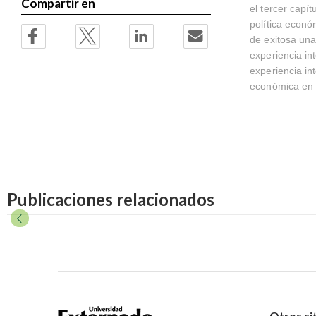
Compartir en
el tercer capí
política econó
de exitosa una
experiencia in
experiencia int
económica en á
Publicaciones relacionados
Otros si