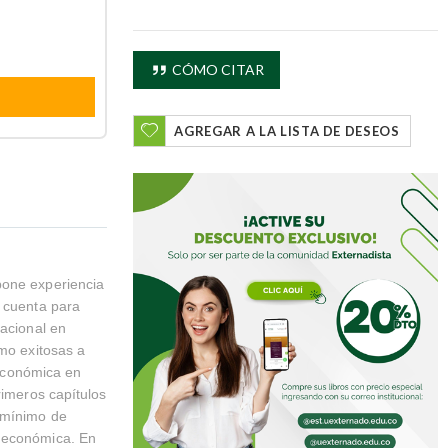
CÓMO CITAR
AGREGAR A LA LISTA DE DESEOS
pone experiencia
n cuenta para
nacional en
omo exitosas a
 económica en
rimeros capítulos
l mínimo de
a económica. En