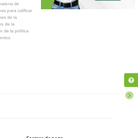
materia de
as para calificar
nes de la
es de la
n de la política
entos.
Formas de pago