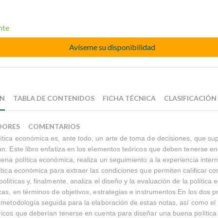
nte
Avíseme su disponibilidad
ÓN
TABLA DE CONTENIDOS
FICHA TÉCNICA
CLASIFICACIÓN
DORES
COMENTARIOS
tica económica es, ante todo, un arte de toma de decisiones, que su
n. Este libro enfatiza en los elementos teóricos que deben tenerse e
ena política económica, realiza un seguimiento a la experiencia inter
ítica económica para extraer las condiciones que permiten calificar c
olíticas y, finalmente, analiza el diseño y la evaluación de la política
cas, en términos de objetivos, estrategias e instrumentos.En los dos p
 metodología seguida para la elaboración de estas notas, así como e
ricos que deberían tenerse en cuenta para diseñar una buena polític