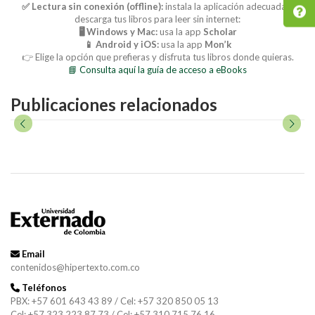
✅ Lectura sin conexión (offline):
instala la aplicación adecuada y
descarga tus libros para leer sin internet:
🖥️ Windows y Mac:
usa la app
Scholar
📱 Android y iOS:
usa la app
Mon’k
👉 Elige la opción que prefieras y disfruta tus libros donde quieras.
📘 Consulta aquí la guía de acceso a eBooks
Publicaciones relacionados
Email
contenidos@hipertexto.com.co
Teléfonos
PBX: +57 601 643 43 89 / Cel: +57 320 850 05 13
Cel: +57 323 223 87 73 / Cel: +57 310 715 76 16