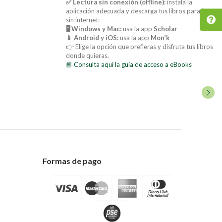
✅ Lectura sin conexión (offline):
instala la
aplicación adecuada y descarga tus libros para leer
sin internet:
🖥️ Windows y Mac:
usa la app
Scholar
📱 Android y iOS:
usa la app
Mon’k
👉 Elige la opción que prefieras y disfruta tus libros
donde quieras.
📘 Consulta aquí la guía de acceso a eBooks
Formas de pago