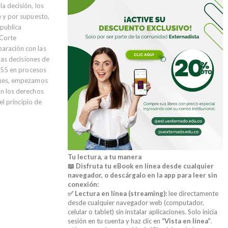
a decisión, los
e y por supuesto,
 publica
 Corte
paración con las
 las decisiones de
 155 en procesos
 pues, empezamos
on los derechos
el principio de
Tu lectura, a tu manera
📖 Disfruta tu eBook en línea desde cualquier
navegador, o descárgalo en la app para leer sin
conexión:
✅ Lectura en línea (streaming):
lee directamente
desde cualquier navegador web (computador,
celular o tablet) sin instalar aplicaciones. Solo inicia
sesión en tu cuenta y haz clic en
“Vista en línea”
.