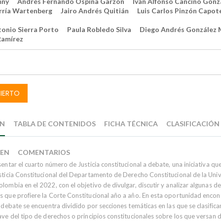
mny
Andrés Fernando Ospina Garzón
Iván Alfonso Cancino Gonz
rría Wartenberg
Jairo Andrés Quitián
Luis Carlos Pinzón Capot
onio Sierra Porto
Paula Robledo Silva
Diego Andrés González 
Ramírez
IERTO
ÓN
TABLA DE CONTENIDOS
FICHA TÉCNICA
CLASIFICACIÓN
 EN
COMENTARIOS
entar el cuarto número de Justicia constitucional a debate, una iniciativa qu
sticia Constitucional del Departamento de Derecho Constitucional de la Uni
ombia en el 2022, con el objetivo de divulgar, discutir y analizar algunas de
 que profiere la Corte Constitucional año a año. En esta oportunidad encont
 debate se encuentra dividido por secciones temáticas en las que se clasifica
ave del tipo de derechos o principios constitucionales sobre los que versan 