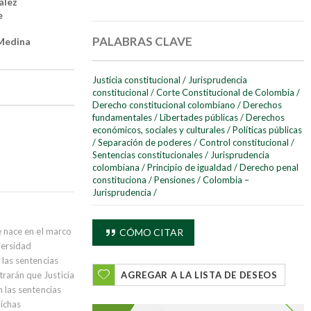
ález
e
PALABRAS CLAVE
Medina
Justicia constitucional
/
Jurisprudencia
constitucional
/
Corte Constitucional de Colombia
/
Derecho constitucional colombiano
/
Derechos
fundamentales
/
Libertades públicas
/
Derechos
económicos, sociales y culturales
/
Políticas públicas
/
Separación de poderes
/
Control constitucional
/
Sentencias constitucionales
/
Jurisprudencia
colombiana
/
Principio de igualdad
/
Derecho penal
constituciona
/
Pensiones
/
Colombia –
Jurisprudencia
/
e nace en el marco
CÓMO CITAR
versidad
 las sentencias
rarán que Justicia
AGREGAR A LA LISTA DE DESEOS
n las sentencias
dichas