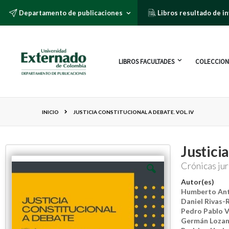
Departamento de publicaciones
Libros resultado de i
LIBROS FACULTADES
COLECCION
INICIO
JUSTICIA CONSTITUCIONAL A DEBATE. VOL. IV
Justicia
Crónicas ju
Autor(es)
Humberto Ant
Daniel Rivas-
Pedro Pablo V
Germán Lozan