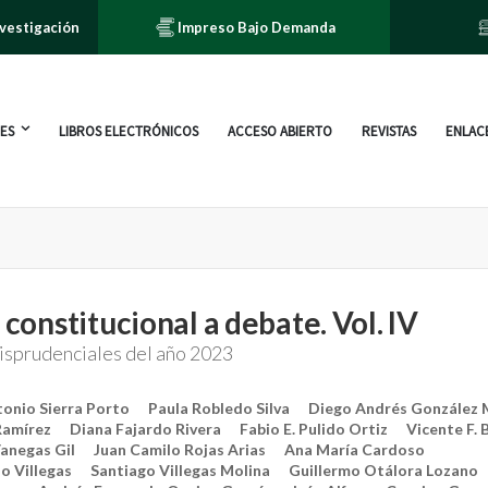
nvestigación
Impreso Bajo Demanda
ES
LIBROS ELECTRÓNICOS
ACCESO ABIERTO
REVISTAS
ENLACE
 constitucional a debate. Vol. IV
risprudenciales del año 2023
onio Sierra Porto
Paula Robledo Silva
Diego Andrés González 
Ramírez
Diana Fajardo Rivera
Fabio E. Pulido Ortiz
Vicente F. 
anegas Gil
Juan Camilo Rojas Arias
Ana María Cardoso
o Villegas
Santiago Villegas Molina
Guillermo Otálora Lozano