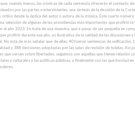
 que, cuando menos, las crónicas de cada sentencia ofrecerán el contexto de l
eados por las partes e intervinientes, una síntesis de la decisión de la Cort
s crítico desde la óptica del autor o autora de la crónica. Este cuarto número
na selección de algunas de las providencias más importantes que profirió la
en el año 2023. Se trata de una muestra, que a pesar de ser pequeña en com
ue profirió durante ese año, es ilustrativa de la calidad de las discusiones y
al. No está de más señalar que de ellas, 40 fueron sentencias de unificación,
alidad y 388 decisiones adoptadas por las salas de revisión de tutelas. Así
ias que versan sobre libertades, seguimos con aquellas que tienen relación c
ales y culturales y las políticas públicas, y finalmente con las que involucran 
poderes.