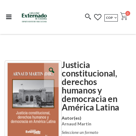
Departamento de
Libros resultado de
Impreso Bajo
publicaciones
investigación
Demanda
publi
0
MONEDA
COP
Cart
COEDICIONES
REDIMIR CÓDIGO
Justicia
Skip
Skip
to
to
constitucional,
the
the
derechos
end
beginning
of
of
humanos y
the
the
images
images
democracia en
gallery
gallery
América Latina
Autor(es)
Arnaud Martin
Seleccione un formato