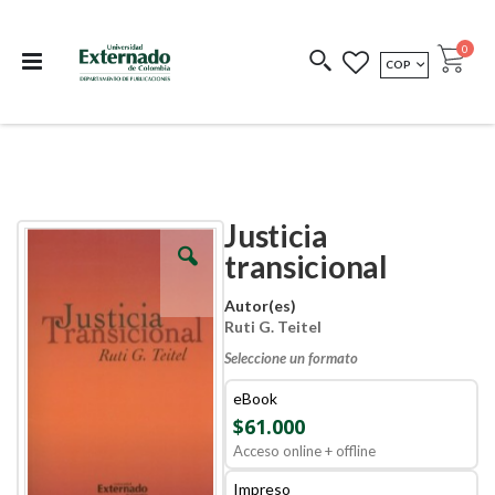
Departamento de
Libros resultado de
Impreso Bajo
publicaciones
investigación
Demanda
publi
0
MONEDA
COP
Cart
COEDICIONES
REDIMIR CÓDIGO
Justicia
Skip
Skip
to
to
transicional
the
the
end
beginning
Autor(es)
of
of
Ruti G. Teitel
the
the
images
images
Seleccione un formato
gallery
gallery
eBook
$61.000
Acceso online + offline
Impreso