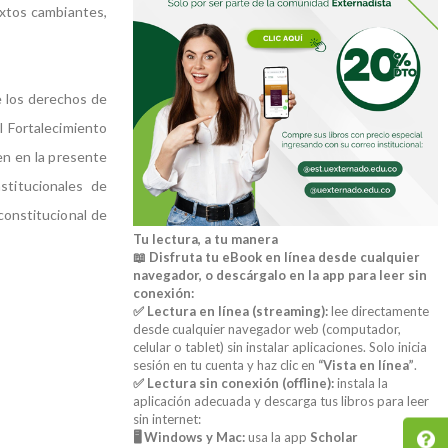
extos cambiantes,
de los derechos de
 Fortalecimiento
en en la presente
nstitucionales de
constitucional de
Tu lectura, a tu manera
📖 Disfruta tu eBook en línea desde cualquier
navegador, o descárgalo en la app para leer sin
conexión:
✅ Lectura en línea (streaming):
lee directamente
desde cualquier navegador web (computador,
celular o tablet) sin instalar aplicaciones. Solo inicia
sesión en tu cuenta y haz clic en
“Vista en línea”
.
✅ Lectura sin conexión (offline):
instala la
aplicación adecuada y descarga tus libros para leer
sin internet:
🖥️ Windows y Mac:
usa la app
Scholar