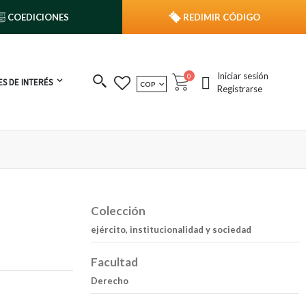
COEDICIONES
REDIMIR CÓDIGO
Iniciar sesión
publicaciones
0
S DE INTERÉS
MONEDA
COP
Cart
Registrarse
Colección
ejército, institucionalidad y sociedad
Facultad
Derecho