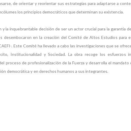
sarse, de orientar y reorientar sus estrategias para adaptarse a cont
cólumes los principios democráticos que determinan su existencia.
 y la inquebrantable decisión de ser un actor crucial para la garantía 
os desembocaron en la creación del Comité de Altos Estudios para el
-CAEFI-. Este Comité ha llevado a cabo las investigaciones que se ofrec
rcito, Institucionalidad y Sociedad. La obra recoge los esfuerzos i
del proceso de profesionalización de la Fuerza y desarrolla el mandato 
ción democrática y en derechos humanos a sus integrantes.