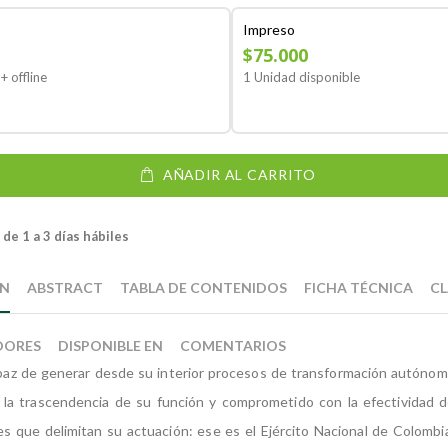
Impreso
$75.000
+ offline
1 Unidad disponible
AÑADIR AL CARRITO
de 1 a 3 días hábiles
ÓN
ABSTRACT
TABLA DE CONTENIDOS
FICHA TÉCNICA
CL
DORES
DISPONIBLE EN
COMENTARIOS
paz de generar desde su interior procesos de transformación autónom
 la trascendencia de su función y comprometido con la efectividad d
es que delimitan su actuación: ese es el Ejército Nacional de Colombia