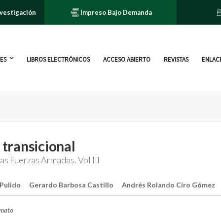
nvestigación
Impreso Bajo Demanda
ES
LIBROS ELECTRÓNICOS
ACCESO ABIERTO
REVISTAS
ENLACE
a transicional
las Fuerzas Armadas. Vol III
 Pulido
Gerardo Barbosa Castillo
Andrés Rolando Ciro Gómez
rmato