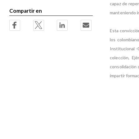
capaz de repen
Compartir en
manteniendo in
Esta convicción
los colombian
Institucional 
colección, Ejé
consolidación 
impartir forma