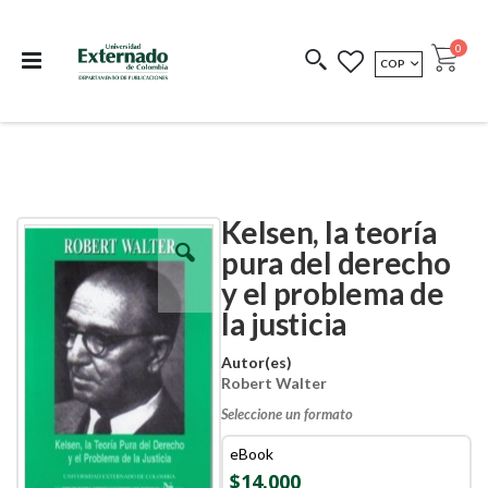
Departamento de
Libros resultado de
Impreso Bajo
publicaciones
investigación
Demanda
publi
0
MONEDA
COP
Cart
COEDICIONES
REDIMIR CÓDIGO
Kelsen, la teoría
Skip
Skip
to
to
pura del derecho
the
the
y el problema de
end
beginning
of
of
la justicia
the
the
images
images
Autor(es)
gallery
gallery
Robert Walter
Seleccione un formato
eBook
$14.000