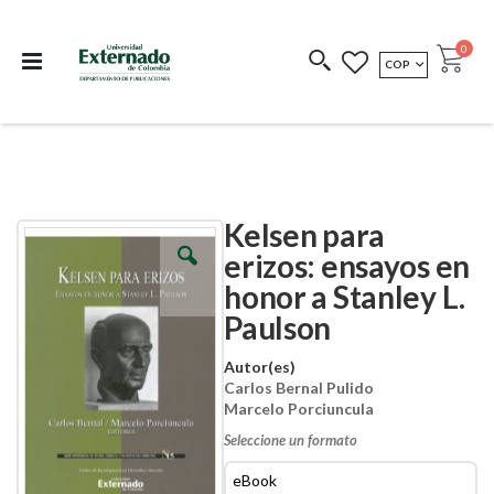
Departamento de
Libros resultado de
Impreso Bajo
publicaciones
investigación
Demanda
publi
0
MONEDA
COP
Cart
COEDICIONES
REDIMIR CÓDIGO
Kelsen para
Skip
Skip
to
to
erizos: ensayos en
the
the
honor a Stanley L.
end
beginning
of
of
Paulson
the
the
images
images
Autor(es)
gallery
gallery
Carlos Bernal Pulido
Marcelo Porciuncula
Seleccione un formato
eBook