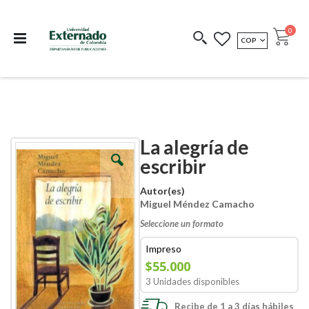
Departamento de
Libros resultado de
Impreso Bajo
publicaciones
investigación
Demanda
publi
0
MONEDA
COP
Cart
COEDICIONES
REDIMIR CÓDIGO
La alegría de
Skip
Skip
to
to
escribir
the
the
end
beginning
Autor(es)
of
of
Miguel Méndez Camacho
the
the
images
images
Seleccione un formato
gallery
gallery
Impreso
$55.000
3 Unidades disponibles
Recibe de 1 a 3 días hábiles