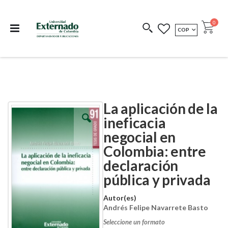
Departamento de
Libros resultado de
Impreso Bajo
publicaciones
investigación
Demanda
publi
0
MONEDA
COP
Cart
COEDICIONES
REDIMIR CÓDIGO
La aplicación de la
Skip
Skip
to
to
ineficacia
the
the
negocial en
end
beginning
of
of
Colombia: entre
the
the
images
images
declaración
gallery
gallery
pública y privada
Autor(es)
Andrés Felipe Navarrete Basto
Seleccione un formato