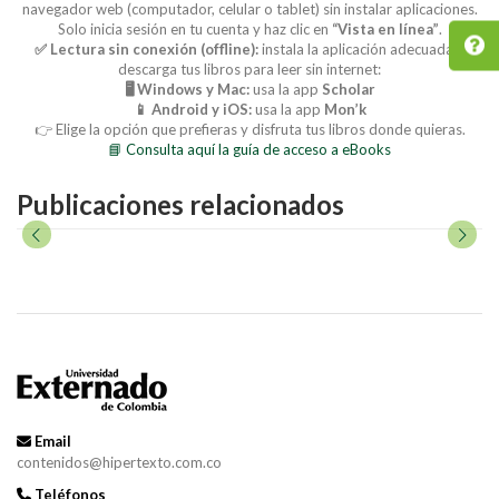
navegador web (computador, celular o tablet) sin instalar aplicaciones.
Solo inicia sesión en tu cuenta y haz clic en
“Vista en línea”
.
✅ Lectura sin conexión (offline):
instala la aplicación adecuada y
descarga tus libros para leer sin internet:
🖥️ Windows y Mac:
usa la app
Scholar
📱 Android y iOS:
usa la app
Mon’k
👉 Elige la opción que prefieras y disfruta tus libros donde quieras.
📘 Consulta aquí la guía de acceso a eBooks
Publicaciones relacionados
Email
contenidos@hipertexto.com.co
Teléfonos