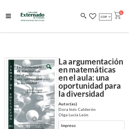
Departamento de
Libros resultado de
Impreso Bajo
publicaciones
investigación
Demanda
publi
0
MONEDA
COP
Cart
COEDICIONES
REDIMIR CÓDIGO
La argumentación
Skip
Skip
to
to
en matemáticas
the
the
en el aula: una
end
beginning
of
of
oportunidad para
the
the
images
images
la diversidad
gallery
gallery
Autor(es)
Dora Inés Calderón
Olga Lucía León
Impreso