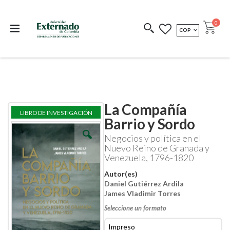
Departamento de
Libros resultado de
Impreso Bajo
publicaciones
investigación
Demanda
publi
0
MONEDA
COP
Cart
COEDICIONES
REDIMIR CÓDIGO
La Compañía
Skip
Skip
LIBRO DE INVESTIGACIÓN
to
to
Barrio y Sordo
the
the
end
beginning
Negocios y política en el
of
of
Nuevo Reino de Granada y
the
the
Venezuela, 1796-1820
images
images
gallery
gallery
Autor(es)
Daniel Gutiérrez Ardila
James Vladimir Torres
Seleccione un formato
Impreso