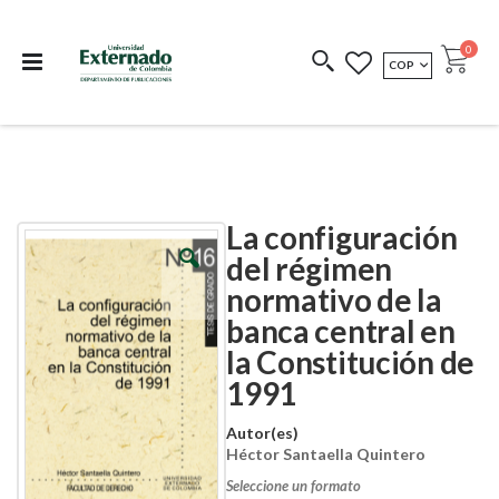
Departamento de
Libros resultado de
Impreso Bajo
publicaciones
investigación
Demanda
publi
0
MONEDA
COP
Cart
COEDICIONES
REDIMIR CÓDIGO
La configuración
Skip
Skip
to
to
del régimen
the
the
normativo de la
end
beginning
of
of
banca central en
the
the
images
images
la Constitución de
gallery
gallery
1991
Autor(es)
Héctor Santaella Quintero
Seleccione un formato