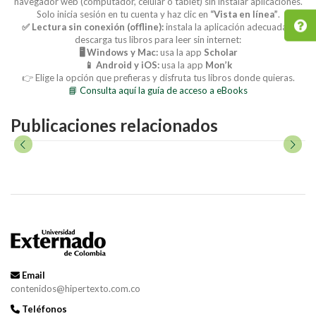
navegador web (computador, celular o tablet) sin instalar aplicaciones.
Solo inicia sesión en tu cuenta y haz clic en
“Vista en línea”
.
✅ Lectura sin conexión (offline):
instala la aplicación adecuada y
descarga tus libros para leer sin internet:
🖥️ Windows y Mac:
usa la app
Scholar
📱 Android y iOS:
usa la app
Mon’k
👉 Elige la opción que prefieras y disfruta tus libros donde quieras.
📘 Consulta aquí la guía de acceso a eBooks
Publicaciones relacionados
Email
contenidos@hipertexto.com.co
Teléfonos