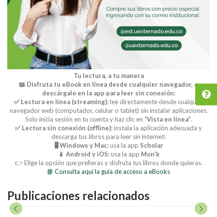
Tu lectura, a tu manera
📖 Disfruta tu eBook en línea desde cualquier navegador, o
descárgalo en la app para leer sin conexión:
✅ Lectura en línea (streaming):
lee directamente desde cualquier
navegador web (computador, celular o tablet) sin instalar aplicaciones.
Solo inicia sesión en tu cuenta y haz clic en
“Vista en línea”
.
✅ Lectura sin conexión (offline):
instala la aplicación adecuada y
descarga tus libros para leer sin internet:
🖥️ Windows y Mac:
usa la app
Scholar
📱 Android y iOS:
usa la app
Mon’k
👉 Elige la opción que prefieras y disfruta tus libros donde quieras.
📘 Consulta aquí la guía de acceso a eBooks
Publicaciones relacionados