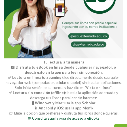
Tu lectura, a tu manera
📖 Disfruta tu eBook en línea desde cualquier navegador, o
descárgalo en la app para leer sin conexión:
✅ Lectura en línea (streaming):
lee directamente desde cualquier
navegador web (computador, celular o tablet) sin instalar aplicaciones.
Solo inicia sesión en tu cuenta y haz clic en
“Vista en línea”
.
✅ Lectura sin conexión (offline):
instala la aplicación adecuada y
descarga tus libros para leer sin internet:
🖥️ Windows y Mac:
usa la app
Scholar
📱 Android y iOS:
usa la app
Mon’k
👉 Elige la opción que prefieras y disfruta tus libros donde quieras.
📘 Consulta aquí la guía de acceso a eBooks