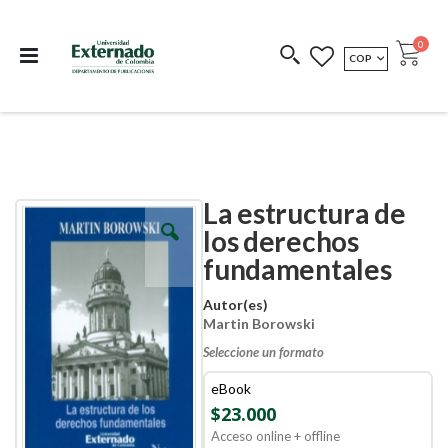
Departamento de
Libros resultado de
Impreso Bajo
publicaciones
investigación
Demanda
publi
0
MONEDA
COP
Cart
COEDICIONES
REDIMIR CÓDIGO
La estructura de
Skip
Skip
to
to
los derechos
the
the
fundamentales
end
beginning
of
of
the
the
Autor(es)
images
images
Martin Borowski
gallery
gallery
Seleccione un formato
eBook
$23.000
Acceso online + offline