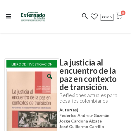
Departamento de
Libros resultado de
Impreso Bajo
publicaciones
investigación
Demanda
publi
0
MONEDA
COP
Cart
COEDICIONES
REDIMIR CÓDIGO
La justicia al
Skip
Skip
LIBRO DE INVESTIGACIÓN
to
to
encuentro de la
the
the
paz en contexto
end
beginning
of
of
de transición.
the
the
images
images
Reflexiones actuales para
gallery
gallery
desafíos colombianos
Autor(es)
Federico Andreu-Guzmán
Jorge Cardona Alzate
José Guillermo Carrillo