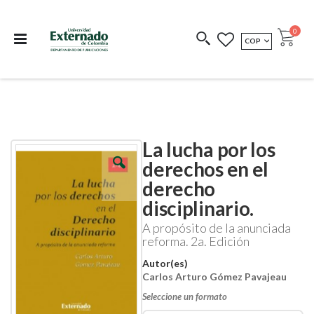
Departamento de
Libros resultado de
Impreso Bajo
publicaciones
investigación
Demanda
publi
0
MONEDA
COP
Cart
COEDICIONES
REDIMIR CÓDIGO
La lucha por los
Skip
Skip
to
to
derechos en el
the
the
derecho
end
beginning
of
of
disciplinario.
the
the
images
images
A propósito de la anunciada
gallery
gallery
reforma. 2a. Edición
Autor(es)
Carlos Arturo Gómez Pavajeau
Seleccione un formato