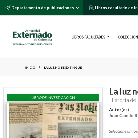
Departamento de publicaciones
Libros resultado de i
LIBROS FACULTADES
COLECCION
INICIO
LA LUZ NO SE EXTINGUE
La luz 
LIBRO DE INVESTIGACIÓN
Historia de
Autor(es)
Juan Camilo 
Seleccione un fo