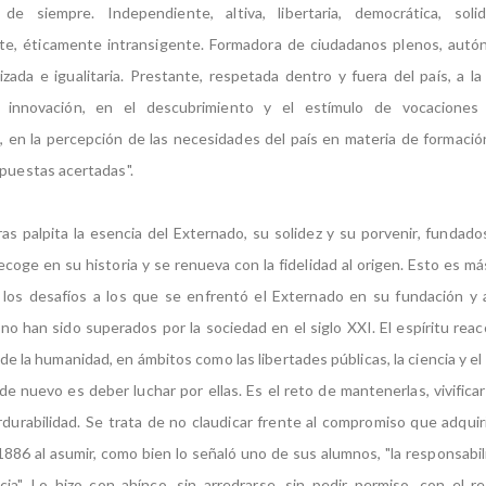
de siempre. Independiente, altiva, libertaria, democrática, solid
e, éticamente intransigente. Formadora de ciudadanos plenos, autó
lizada e igualitaria. Prestante, respetada dentro y fuera del país, a l
la innovación, en el descubrimiento y el estímulo de vocacione
, en la percepción de las necesidades del país en materia de formación
spuestas acertadas".
ras palpita la esencia del Externado, su solidez y su porvenir, fundado
recoge en su historia y se renueva con la fidelidad al origen. Esto es má
los desafíos a los que se enfrentó el Externado en su fundación y a
no han sido superados por la sociedad en el siglo XXI. El espíritu reac
de la humanidad, en ámbitos como las libertades públicas, la ciencia y e
 nuevo es deber luchar por ellas. Es el reto de mantenerlas, vivificarl
rdurabilidad. Se trata de no claudicar frente al compromiso que adquir
886 al asumir, como bien lo señaló uno de sus alumnos, "la responsabili
ia". Lo hizo con ahínco, sin arredrarse, sin pedir permiso, con el 