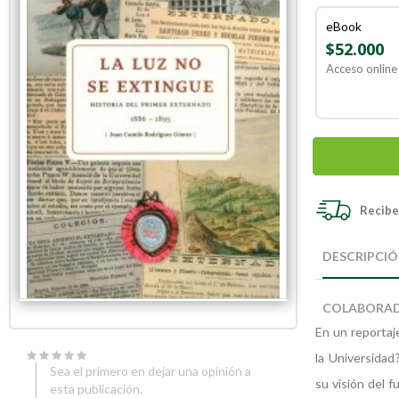
eBook
$52.000
Acceso online 
Recibe 
Skip
Skip
to
to
DESCRIPCI
the
the
end
beginning
of
of
COLABORA
the
the
images
images
En un reportaj
gallery
gallery
la Universidad
Sea el primero en dejar una opinión a
su visión del f
esta publicación.