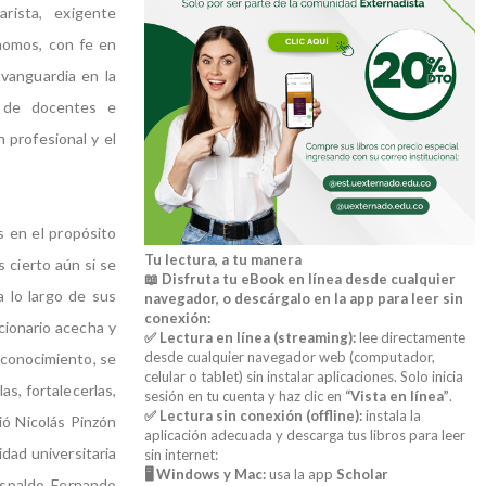
arista, exigente
nomos, con fe en
a vanguardia en la
s de docentes e
 profesional y el
s en el propósito
Tu lectura, a tu manera
s cierto aún si se
📖 Disfruta tu eBook en línea desde cualquier
 lo largo de sus
navegador, o descárgalo en la app para leer sin
conexión:
cionario acecha y
✅ Lectura en línea (streaming):
lee directamente
desde cualquier navegador web (computador,
l conocimiento, se
celular o tablet) sin instalar aplicaciones. Solo inicia
as, fortalecerlas,
sesión en tu cuenta y haz clic en
“Vista en línea”
.
✅ Lectura sin conexión (offline):
instala la
ió Nicolás Pinzón
aplicación adecuada y descarga tus libros para leer
dad universitaria
sin internet:
🖥️ Windows y Mac:
usa la app
Scholar
respaldo Fernando