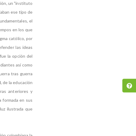
ón, un "instituto
iaban ese tipo de
 fundamentales, el
tiempos en los que
ogma católico, por
efender las ideas
fue la opción del
udiantes así como
uerra tras guerra
d, de la educación
ras anteriores y
cia formada en sus
uz ilustrada que
ción colombiana la