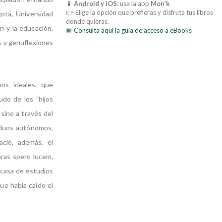
📱 Android y iOS:
usa la app
Mon’k
👉 Elige la opción que prefieras y disfruta tus libros
otá, Universidad
donde quieras.
n y la educación,
📘 Consulta aquí la guía de acceso a eBooks
s y genuflexiones
nos ideales, que
do de los "hijos
sino a través del
iduos autónomos,
ació, además, el
bras spero lucem,
 casa de estudios
que había caído el