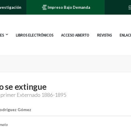
nvestigación
Impreso Bajo Demanda
ES
LIBROS ELECTRÓNICOS
ACCESO ABIERTO
REVISTAS
ENLACE
no se extingue
l primer Externado 1886-1895
Rodríguez Gómez
rmato