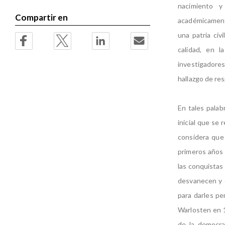
nacimiento y 
Compartir en
académicament
una patria civi
calidad, en 
investigadores
hallazgo de re
En tales palab
inicial que se 
considera que 
primeros años 
las conquistas 
desvanecen y de
para darles pe
Warlosten en 1
de la democrac