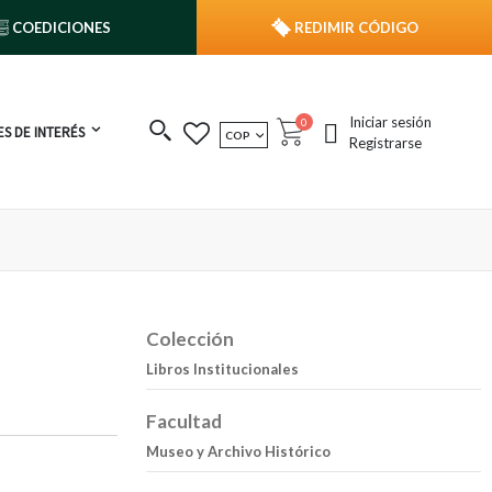
COEDICIONES
REDIMIR CÓDIGO
Iniciar sesión
publicaciones
0
S DE INTERÉS
MONEDA
COP
Cart
Registrarse
Colección
Libros Institucionales
Facultad
Museo y Archivo Histórico