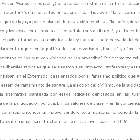
e Pinzón Warlosten es real: ¿Cómo fundar un establecimiento de educaci
 lo caracterizó, en momentos en los que todas las adversidades contrar
or qué se la jugó por un plantel de educación en el que "los principios
fico y las aplicaciones prácticas" constituían sus atributos?, y esto en 
 el país retornaba a la tomística, a la ley natural, a la fe derivada del d
laro entronque con la política del conservatismo. ¿Por qué y cómo d
omentos en los que con violencia se las proscribía? Precisamente tal 
los liberales radicales que se sumaron a su proyecto, profesores y est
onfiaban en el Externado, desalentados por el fanatismo político que g
estéril derramamiento de sangre. La elección del civilismo, de la laicida
la alternativa planteada por estos radicales derrotados en las guer
 de la participación política. En los salones de clase, y en la concien
 construía entonces un nuevo sendero para mantener encendida la l
l país de la umbrosa estructura que lo constituyó a partir de 1886.
una paradoja, en cierta forma explicable, que en la historia de la educa