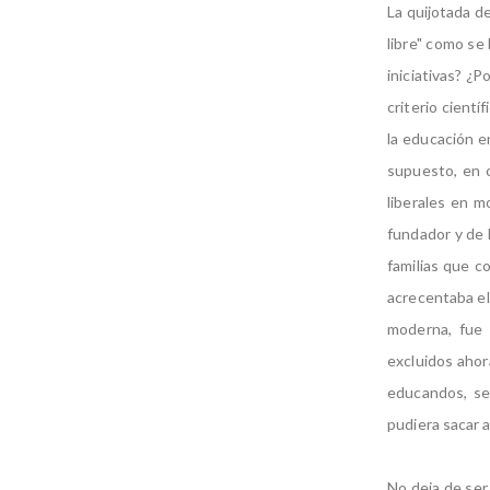
La quijotada d
libre" como se
iniciativas? ¿P
criterio cientí
la educación en
supuesto, en c
liberales en m
fundador y de 
familias que c
acrecentaba el 
moderna, fue 
excluidos ahora
educandos, se
pudiera sacar a
No deja de ser 