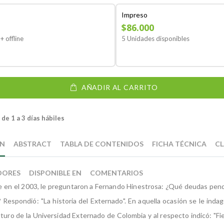
Impreso
$86.000
+ offline
5 Unidades disponibles
AÑADIR AL CARRITO
de 1 a 3 días hábiles
ÓN
ABSTRACT
TABLA DE CONTENIDOS
FICHA TÉCNICA
CL
DORES
DISPONIBLE EN
COMENTARIOS
e en el 2003, le preguntaron a Fernando Hinestrosa: ¿Qué deudas pen
? Respondió: "La historia del Externado". En aquella ocasión se le inda
uturo de la Universidad Externado de Colombia y al respecto indicó: "Fie