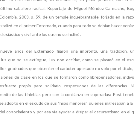
 último caballero radical. Reportaje de Miguel Méndez Ca macho, Bog
olombia. 2003. p. 59. de un temple inquebrantable, forjado en la razó
istalizó en el primer Externado, cuando para todo se debían hacer venia
clesiástico y civil ante los que no se inclinó.
nueve años del Externado fijaron una impronta, una tradición, u
 luz que no se extingue, Lux non occidat, como se plasmó en el escu
llos graduados que obtenían el carácter aportado no solo por el título, 
salones de clase en los que se formaron como librepensadores, indiv
esfuerzo propio pero solidario, respetuosos de las diferencias. N
edio de las tinieblas pero con la confianza en superarlas: Post tene
 se adoptó en el escudo de sus "hijos menores", quienes ingresaban a la
 del conocimiento y por esa vía ayudar a disipar el oscurantismo en el 