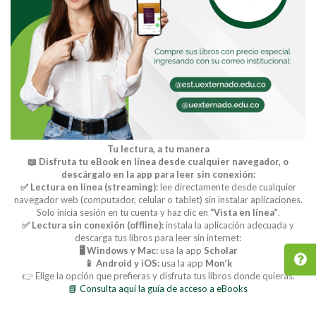
Tu lectura, a tu manera
📖 Disfruta tu eBook en línea desde cualquier navegador, o
descárgalo en la app para leer sin conexión:
✅ Lectura en línea (streaming):
lee directamente desde cualquier
navegador web (computador, celular o tablet) sin instalar aplicaciones.
Solo inicia sesión en tu cuenta y haz clic en
“Vista en línea”
.
✅ Lectura sin conexión (offline):
instala la aplicación adecuada y
descarga tus libros para leer sin internet:
🖥️ Windows y Mac:
usa la app
Scholar
📱 Android y iOS:
usa la app
Mon’k
👉 Elige la opción que prefieras y disfruta tus libros donde quieras.
📘 Consulta aquí la guía de acceso a eBooks