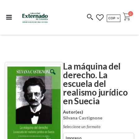
Departamento de
Libros resultado de
Impreso Bajo
publicaciones
investigación
Demanda
publi
0
MONEDA
COP
Cart
COEDICIONES
REDIMIR CÓDIGO
La máquina del
Skip
Skip
to
to
derecho. La
the
the
escuela del
end
beginning
of
of
realismo jurídico
the
the
images
images
en Suecia
gallery
gallery
Autor(es)
Silvana Castignone
Seleccione un formato
Impreso