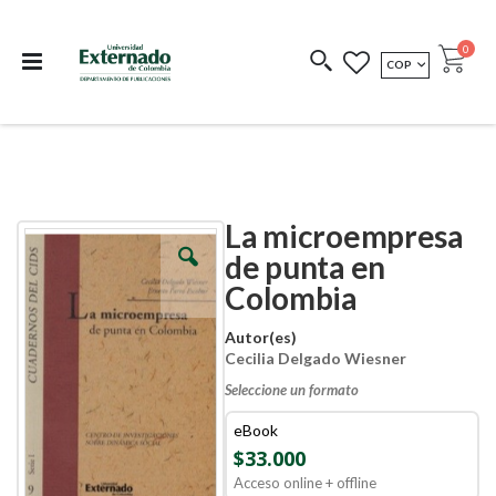
Departamento de
Libros resultado de
Impreso Bajo
publicaciones
investigación
Demanda
publi
0
MONEDA
COP
Cart
COEDICIONES
REDIMIR CÓDIGO
La microempresa
Skip
Skip
to
to
de punta en
the
the
Colombia
end
beginning
of
of
the
the
Autor(es)
images
images
Cecilia Delgado Wiesner
gallery
gallery
Seleccione un formato
eBook
$33.000
Acceso online + offline