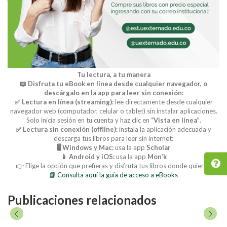
Tu lectura, a tu manera
📖 Disfruta tu eBook en línea desde cualquier navegador, o
descárgalo en la app para leer sin conexión:
✅ Lectura en línea (streaming):
lee directamente desde cualquier
navegador web (computador, celular o tablet) sin instalar aplicaciones.
Solo inicia sesión en tu cuenta y haz clic en
“Vista en línea”
.
✅ Lectura sin conexión (offline):
instala la aplicación adecuada y
descarga tus libros para leer sin internet:
🖥️ Windows y Mac:
usa la app
Scholar
📱 Android y iOS:
usa la app
Mon’k
👉 Elige la opción que prefieras y disfruta tus libros donde quieras.
📘 Consulta aquí la guía de acceso a eBooks
Publicaciones relacionados