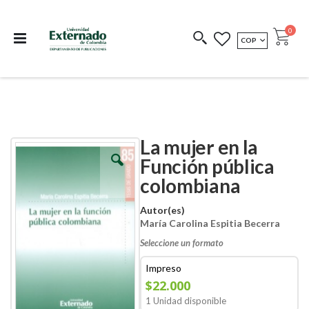
Departamento de
Libros resultado de
Impreso Bajo
publicaciones
investigación
Demanda
publi
0
MONEDA
COP
Cart
COEDICIONES
REDIMIR CÓDIGO
La mujer en la
Skip
Skip
to
to
Función pública
the
the
colombiana
end
beginning
of
of
the
the
Autor(es)
images
images
María Carolina Espitia Becerra
gallery
gallery
Seleccione un formato
Impreso
$22.000
1 Unidad disponible