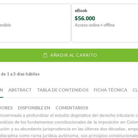
eBook
$56.000
onible
Acceso online + offline
AÑADIR AL CARRITO
de 1 a 3 días hábiles
ÓN
ABSTRACT
TABLA DE CONTENIDOS
FICHA TÉCNICA
CL
DORES
DISPONIBLE EN
COMENTARIOS
ncaminada a profundizar el estudio dogmático del derecho tributario 
análisis de los fundamentos constitucionales de la imposición en Colo
ución y su abundante jurisprudencia en las últimas dos décadas, emp
disciplina como rama jurídica autónoma, sus principios constitucionales