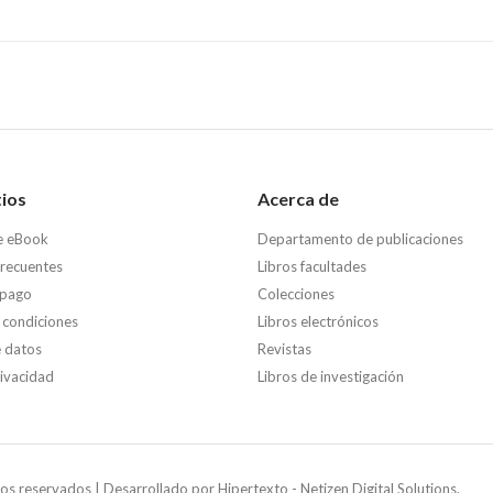
tios
Acerca de
e eBook
Departamento de publicaciones
frecuentes
Libros facultades
 pago
Colecciones
 condiciones
Libros electrónicos
e datos
Revistas
rivacidad
Libros de investigación
os reservados | Desarrollado por
Hipertexto - Netizen Digital Solutions.