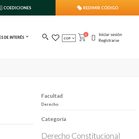
COEDICIONES
REDIMIR CÓDIGO
Iniciar sesión
publicaciones
0
S DE INTERÉS
MONEDA
COP
Cart
Registrarse
Facultad
Derecho
Categoría
Derecho Constitucional