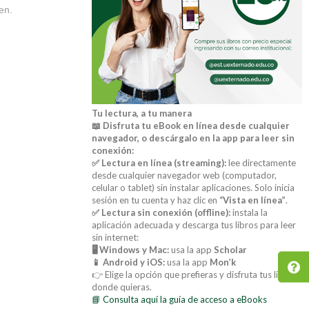
en.
Tu lectura, a tu manera
📖 Disfruta tu eBook en línea desde cualquier
navegador, o descárgalo en la app para leer sin
conexión:
✅ Lectura en línea (streaming):
lee directamente
desde cualquier navegador web (computador,
celular o tablet) sin instalar aplicaciones. Solo inicia
sesión en tu cuenta y haz clic en
“Vista en línea”
.
✅ Lectura sin conexión (offline):
instala la
aplicación adecuada y descarga tus libros para leer
sin internet:
🖥️ Windows y Mac:
usa la app
Scholar
📱 Android y iOS:
usa la app
Mon’k
👉 Elige la opción que prefieras y disfruta tus libros
donde quieras.
📘 Consulta aquí la guía de acceso a eBooks