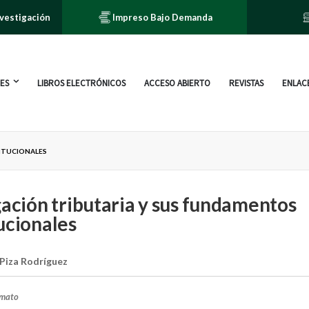
nvestigación
Impreso Bajo Demanda
ES
LIBROS ELECTRÓNICOS
ACCESO ABIERTO
REVISTAS
ENLACE
ITUCIONALES
gación tributaria y sus fundamentos
ucionales
 Piza Rodríguez
rmato