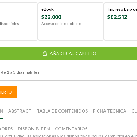
eBook
Impreso bajo 
$22.000
$62.512
isponibles
Acceso online + offline
AÑADIR AL CARRITO
de 1 a 3 días hábiles
IERTO
ÓN
ABSTRACT
TABLA DE CONTENIDOS
FICHA TÉCNICA
CL
DORES
DISPONIBLE EN
COMENTARIOS
 la virtualidad, las aplicaciones y los dispositivos incuba y amplifica en e