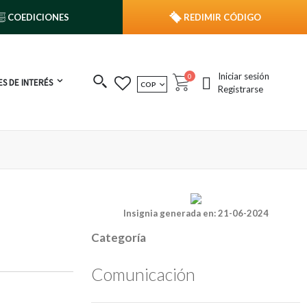
COEDICIONES
REDIMIR CÓDIGO
Iniciar sesión
publicaciones
0
S DE INTERÉS
MONEDA
COP
Cart
Registrarse
Insignia generada en: 21-06-2024
Categoría
Comunicación