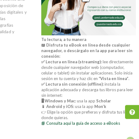
omposición de
ías digitales y
las
grafías
alidad y
Tu lectura, a tu manera
📖 Disfruta tu eBook en línea desde cualquier
navegador, o descárgalo en la app para leer sin
conexión:
✅ Lectura en línea (streaming):
lee directamente
desde cualquier navegador web (computador,
celular o tablet) sin instalar aplicaciones. Solo inicia
sesión en tu cuenta y haz clic en
“Vista en línea”
.
✅ Lectura sin conexión (offline):
instala la
aplicación adecuada y descarga tus libros para leer
sin internet:
🖥️ Windows y Mac:
usa la app
Scholar
📱 Android y iOS:
usa la app
Mon’k
👉 Elige la opción que prefieras y disfruta tus libros
donde quieras.
📘 Consulta aquí la guía de acceso a eBooks