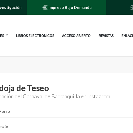
nvestigación
Impreso Bajo Demanda
ES
LIBROS ELECTRÓNICOS
ACCESO ABIERTO
REVISTAS
ENLACE
doja de Teseo
tación del Carnaval de Barranquilla en Instagram
Ferro
rmato