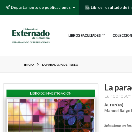
Departamento de publicaciones
Libros resultado de i
LIBROS FACULTADES
COLECCION
INICIO
LA PARADOJA DE TESEO
La para
LIBRO DE INVESTIGACIÓN
La represen
Autor(es)
Manuel Salge 
Seleccione un fo