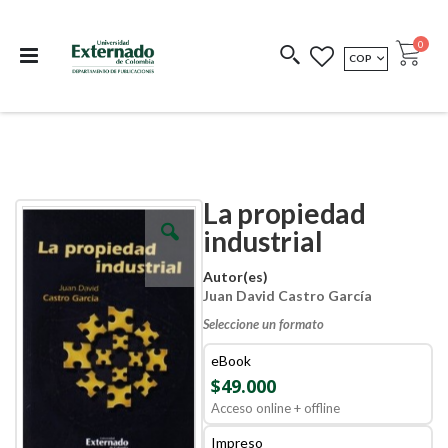
Departamento de
Libros resultado de
Impreso Bajo
publicaciones
investigación
Demanda
publi
0
MONEDA
COP
Cart
COEDICIONES
REDIMIR CÓDIGO
La propiedad
Skip
Skip
to
to
industrial
the
the
end
beginning
Autor(es)
of
of
Juan David Castro García
the
the
images
images
Seleccione un formato
gallery
gallery
eBook
$49.000
Acceso online + offline
Impreso