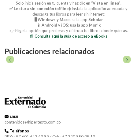
Solo inicia sesión en tu cuenta y haz clic en
“Vista en línea”
.
✅ Lectura sin conexión (offline):
instala la aplicación adecuada y
descarga tus libros para leer sin internet:
🖥️ Windows y Mac:
usa la app
Scholar
📱 Android y iOS:
usa la app
Mon’k
👉 Elige la opción que prefieras y disfruta tus libros donde quieras.
📘 Consulta aquí la guía de acceso a eBooks
Publicaciones relacionados
Email
contenidos@hipertexto.com.co
Teléfonos
PBX: +57 601 643 43 89 / Cel: +57 320 850 05 13