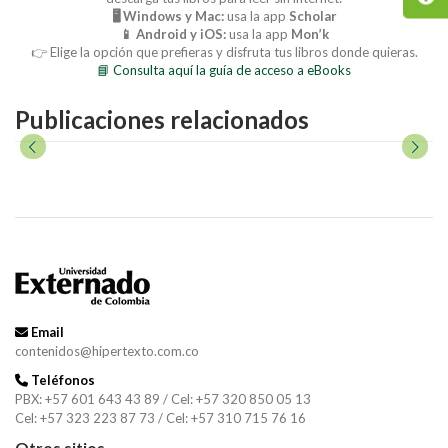
🖥️ Windows y Mac:
usa la app
Scholar
📱 Android y iOS:
usa la app
Mon’k
👉 Elige la opción que prefieras y disfruta tus libros donde quieras.
📘 Consulta aquí la guía de acceso a eBooks
Publicaciones relacionados
Email
contenidos@hipertexto.com.co
Teléfonos
PBX: +57 601 643 43 89 / Cel: +57 320 850 05 13
Cel: +57 323 223 87 73 / Cel: +57 310 715 76 16
Otros sitios