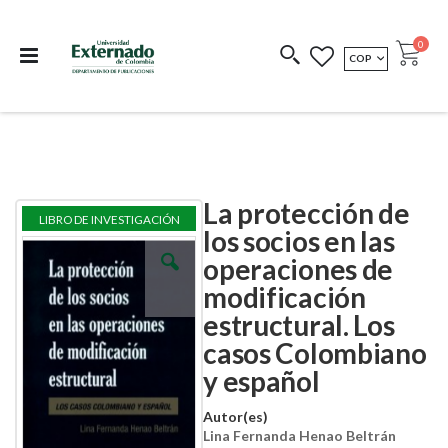
Departamento de
Libros resultado de
Impreso Bajo
publicaciones
investigación
Demanda
publi
0
MONEDA
COP
Cart
COEDICIONES
REDIMIR CÓDIGO
La protección de
Skip
Skip
LIBRO DE INVESTIGACIÓN
to
to
los socios en las
the
the
operaciones de
end
beginning
of
of
modificación
the
the
images
images
estructural. Los
gallery
gallery
casos Colombiano
y español
Autor(es)
Lina Fernanda Henao Beltrán