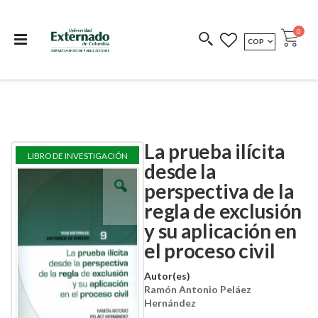
Departamento de
Libros resultado de
Impreso Bajo
publicaciones
investigación
Demanda
publi
0
MONEDA
COP
Cart
COEDICIONES
REDIMIR CÓDIGO
La prueba ilícita
Skip
Skip
LIBRO DE INVESTIGACIÓN
to
to
desde la
the
the
perspectiva de la
end
beginning
of
of
regla de exclusión
the
the
images
images
y su aplicación en
gallery
gallery
el proceso civil
Autor(es)
Ramón Antonio Peláez
Hernández