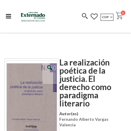
Departamento de
Libros resultado de
Impreso Bajo
publicaciones
investigación
Demanda
publi
0
MONEDA
COP
Cart
COEDICIONES
REDIMIR CÓDIGO
La realización
Skip
Skip
to
to
poética de la
the
the
justicia. El
end
beginning
of
of
derecho como
the
the
images
images
paradigma
gallery
gallery
literario
Autor(es)
Fernando Alberto Vargas
Valencia