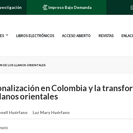
nvestigación
Impreso Bajo Demanda
ES
LIBROS ELECTRÓNICOS
ACCESO ABIERTO
REVISTAS
ENLACE
N DE LOS LLANOS ORIENTALES
onalización en Colombia y la transf
Llanos orientales
r
nell Huérfano
Luz Mary Huérfano
rmato