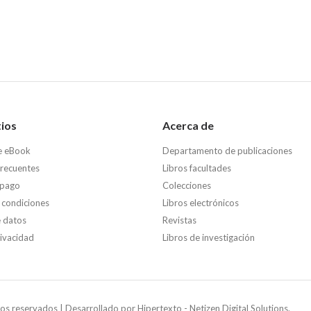
tios
Acerca de
e eBook
Departamento de publicaciones
frecuentes
Libros facultades
 pago
Colecciones
 condiciones
Libros electrónicos
e datos
Revistas
rivacidad
Libros de investigación
os reservados | Desarrollado por
Hipertexto - Netizen Digital Solutions.