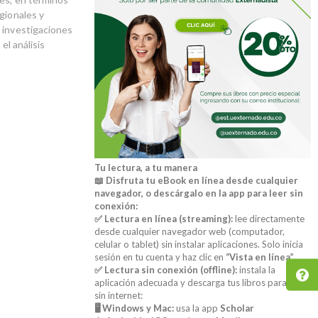
gionales y
e investigaciones
el análisis
Tu lectura, a tu manera
📖 Disfruta tu eBook en línea desde cualquier
navegador, o descárgalo en la app para leer sin
conexión:
✅ Lectura en línea (streaming):
lee directamente
desde cualquier navegador web (computador,
celular o tablet) sin instalar aplicaciones. Solo inicia
sesión en tu cuenta y haz clic en
“Vista en línea”
.
✅ Lectura sin conexión (offline):
instala la
aplicación adecuada y descarga tus libros para leer
sin internet:
🖥️ Windows y Mac:
usa la app
Scholar