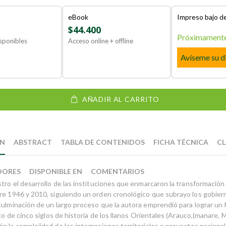
eBook
Impreso bajo 
$44.400
Próximament
sponibles
Acceso online + offline
Avíseme su d
AÑADIR AL CARRITO
ÓN
ABSTRACT
TABLA DE CONTENIDOS
FICHA TÉCNICA
CL
DORES
DISPONIBLE EN
COMENTARIOS
tro el desarrollo de las instituciones que enmarcaron la transformación 
re 1946 y 2010, siguiendo un orden cronológico que subrayo los gobier
culminación de un largo proceso que la autora emprendió para lograr un 
ico de cinco siglos de historia de los llanos Orientales (Arauco,(manare, 
n la complejidad de los integraciones territoriales o proyectos naciona