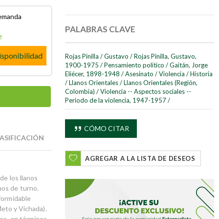
demanda
PALABRAS CLAVE
e
isponibilidad
Rojas Pinilla
/
Gustavo
/
Rojas Pinilla, Gustavo,
1900-1975
/
Pensamiento político
/
Gaitán, Jorge
Eliécer, 1898-1948
/
Asesinato
/
Violencia
/
Historia
/
Llanos Orientales
/
Llanos Orientales (Región,
Colombia)
/
Violencia -- Aspectos sociales --
Periodo de la violencia, 1947-1957
/
CÓMO CITAR
ASIFICACIÓN
AGREGAR A LA LISTA DE DESEOS
de los llanos
nos de turno.
formidable
Meto y Vichada).
les, en términos