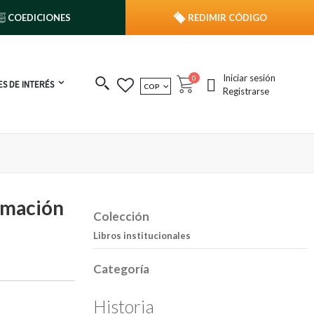
COEDICIONES
REDIMIR CÓDIGO
Iniciar sesión
publicaciones
0
S DE INTERÉS
MONEDA
COP
Cart
Registrarse
ormación
Colección
Libros institucionales
Categoría
Historia