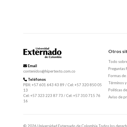
Otros si
Todo sobr
Email
Preguntas 
contenidos@hipertexto.com.co
Formas de
Teléfonos
Términos y
PBX: +57 601 643 43 89 / Cel: +57 320 850 05
Políticas d
13
Cel: +57 323 223 87 73 / Cel: +57 310 715 76
Aviso de p
16
© 2026 Universidad Externado de Colombia Todos los derech