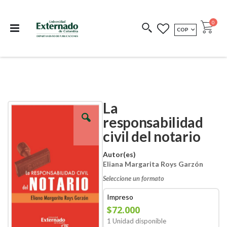
Departamento de
Libros resultado de
Impreso Bajo
publicaciones
investigación
Demanda
publi
0
MONEDA
COP
Cart
COEDICIONES
REDIMIR CÓDIGO
La
Skip
Skip
to
to
responsabilidad
the
the
civil del notario
end
beginning
of
of
the
the
Autor(es)
images
images
Eliana Margarita Roys Garzón
gallery
gallery
Seleccione un formato
Impreso
$72.000
1 Unidad disponible