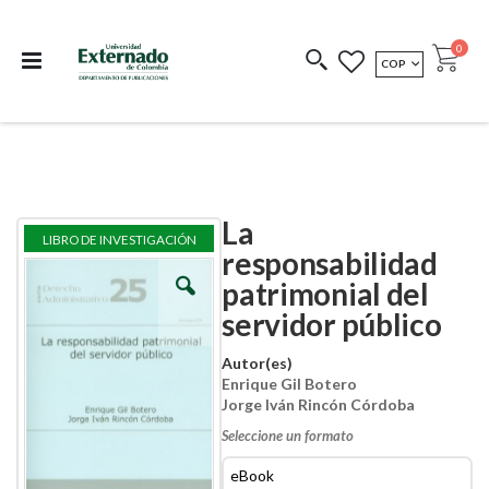
Departamento de
Libros resultado de
Impreso Bajo
publicaciones
investigación
Demanda
publi
0
MONEDA
COP
Cart
COEDICIONES
REDIMIR CÓDIGO
La
Skip
Skip
LIBRO DE INVESTIGACIÓN
to
to
responsabilidad
the
the
patrimonial del
end
beginning
of
of
servidor público
the
the
images
images
Autor(es)
gallery
gallery
Enrique Gil Botero
Jorge Iván Rincón Córdoba
Seleccione un formato
eBook