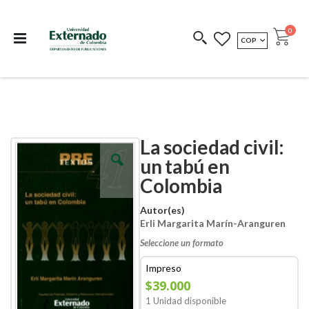
Departamento de
Libros resultado de
Impreso Bajo
publicaciones
investigación
Demanda
publi
0
MONEDA
COP
Cart
COEDICIONES
REDIMIR CÓDIGO
La sociedad civil:
Skip
Skip
to
to
un tabú en
the
the
Colombia
end
beginning
of
of
the
the
Autor(es)
images
images
Erli Margarita Marín-Aranguren
gallery
gallery
Seleccione un formato
Impreso
$39.000
1 Unidad disponible