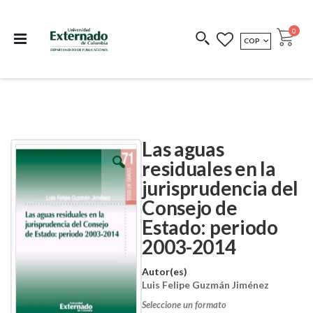
Departamento de
Libros resultado de
Impreso Bajo
publicaciones
investigación
Demanda
publi
0
MONEDA
COP
Cart
COEDICIONES
REDIMIR CÓDIGO
Las aguas
Skip
Skip
to
to
residuales en la
the
the
jurisprudencia del
end
beginning
of
of
Consejo de
the
the
images
images
Estado: periodo
gallery
gallery
2003-2014
Autor(es)
Luis Felipe Guzmán Jiménez
Seleccione un formato