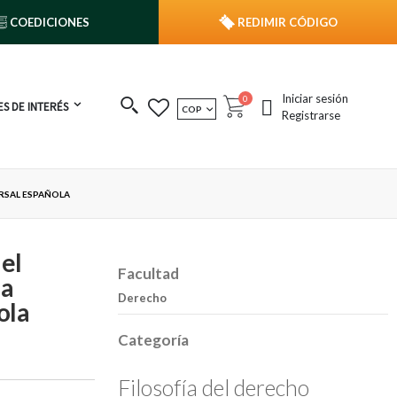
COEDICIONES
REDIMIR CÓDIGO
Iniciar sesión
publicaciones
0
S DE INTERÉS
MONEDA
COP
Cart
Registrarse
URSAL ESPAÑOLA
del
Facultad
la
Derecho
ola
Categoría
Filosofía del derecho