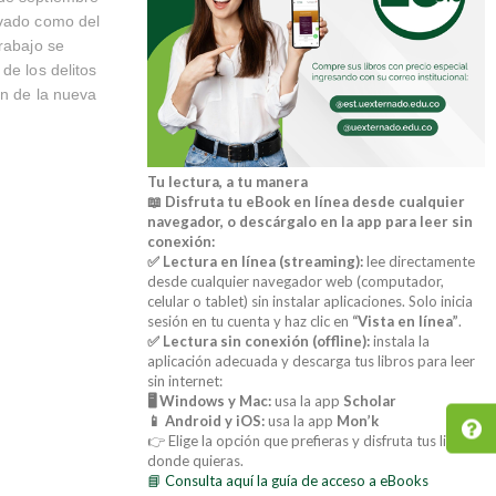
ivado como del
rabajo se
de los delitos
ón de la nueva
Tu lectura, a tu manera
📖 Disfruta tu eBook en línea desde cualquier
navegador, o descárgalo en la app para leer sin
conexión:
✅ Lectura en línea (streaming):
lee directamente
desde cualquier navegador web (computador,
celular o tablet) sin instalar aplicaciones. Solo inicia
sesión en tu cuenta y haz clic en
“Vista en línea”
.
✅ Lectura sin conexión (offline):
instala la
aplicación adecuada y descarga tus libros para leer
sin internet:
🖥️ Windows y Mac:
usa la app
Scholar
📱 Android y iOS:
usa la app
Mon’k
👉 Elige la opción que prefieras y disfruta tus libros
donde quieras.
📘 Consulta aquí la guía de acceso a eBooks