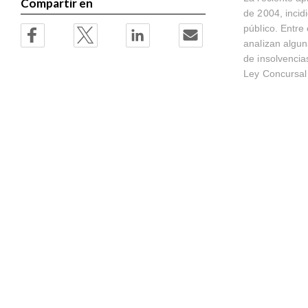
Compartir en
gallery
gallery
de 2004, incid
público. Entre
analizan algun
de insolvencia
Ley Concursal