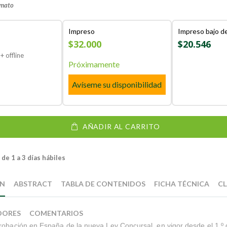
rmato
Impreso
Impreso bajo 
$32.000
$20.546
+ offline
Próximamente
Avíseme su disponibilidad
AÑADIR AL CARRITO
de 1 a 3 días hábiles
ÓN
ABSTRACT
TABLA DE CONTENIDOS
FICHA TÉCNICA
CL
DORES
COMENTARIOS
robación en España de la nueva Ley Concursal, en vigor desde el 1.º