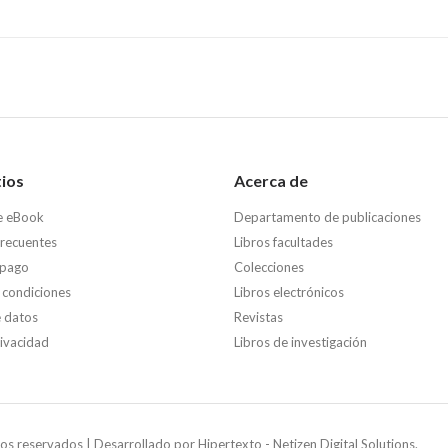
tios
Acerca de
e eBook
Departamento de publicaciones
frecuentes
Libros facultades
 pago
Colecciones
 condiciones
Libros electrónicos
e datos
Revistas
rivacidad
Libros de investigación
os reservados | Desarrollado por
Hipertexto - Netizen Digital Solutions.