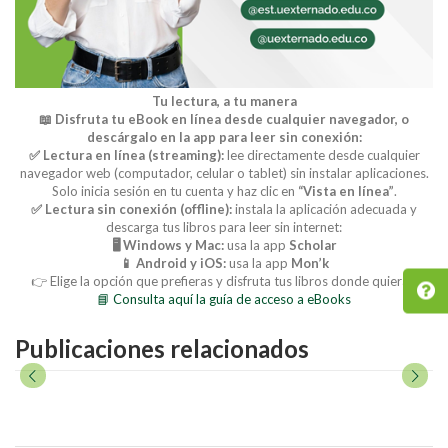
Tu lectura, a tu manera
📖 Disfruta tu eBook en línea desde cualquier navegador, o
descárgalo en la app para leer sin conexión:
✅ Lectura en línea (streaming):
lee directamente desde cualquier
navegador web (computador, celular o tablet) sin instalar aplicaciones.
Solo inicia sesión en tu cuenta y haz clic en
“Vista en línea”
.
✅ Lectura sin conexión (offline):
instala la aplicación adecuada y
descarga tus libros para leer sin internet:
🖥️ Windows y Mac:
usa la app
Scholar
📱 Android y iOS:
usa la app
Mon’k
👉 Elige la opción que prefieras y disfruta tus libros donde quieras.
📘 Consulta aquí la guía de acceso a eBooks
Publicaciones relacionados