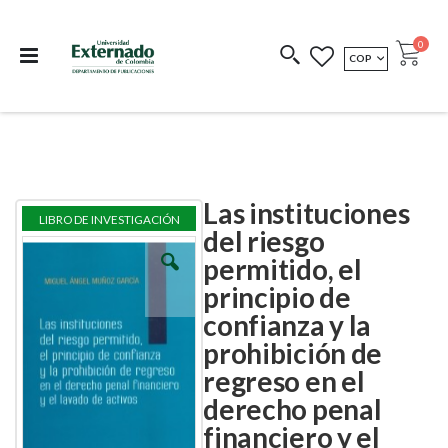
Departamento de
Libros resultado de
Impreso Bajo
publicaciones
investigación
Demanda
publi
0
MONEDA
COP
Cart
COEDICIONES
REDIMIR CÓDIGO
Las instituciones
Skip
Skip
LIBRO DE INVESTIGACIÓN
to
to
del riesgo
the
the
permitido, el
end
beginning
of
of
principio de
the
the
images
images
confianza y la
gallery
gallery
prohibición de
regreso en el
derecho penal
financiero y el