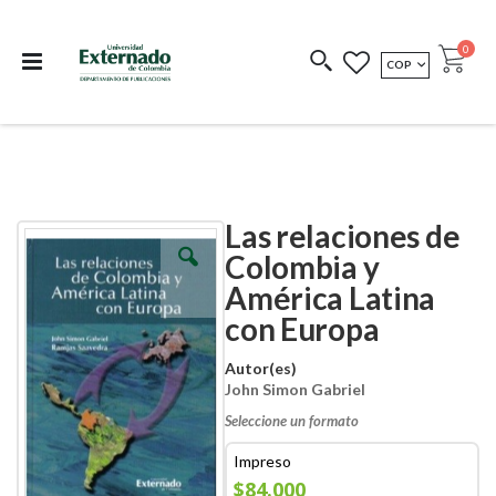
Departamento de
Libros resultado de
Impreso Bajo
publicaciones
investigación
Demanda
publi
0
MONEDA
COP
Cart
COEDICIONES
REDIMIR CÓDIGO
Las relaciones de
Skip
Skip
to
to
Colombia y
the
the
América Latina
end
beginning
of
of
con Europa
the
the
images
images
Autor(es)
gallery
gallery
John Simon Gabriel
Seleccione un formato
Impreso
$84.000