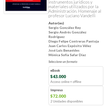
instrumentos jurídicos y
materiales utilizados por la
Administración. Homenaje al
profesor Luciano Vandelli
Autor(es)
Sergio González Rey
Sergio Andrés González
Rodríguez
Diego Felipe Contreras Pantoja
Juan Carlos Expósito Vélez
José Luis Benavides
Mónica Sofía Safar Díaz
Seleccione un formato
eBook
$43.000
Acceso online + offline
Impreso
$72.000
2 Unidades disponibles