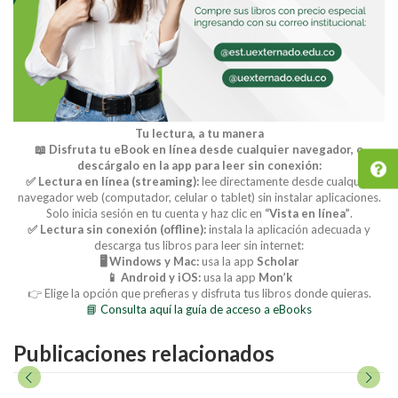
Tu lectura, a tu manera
📖 Disfruta tu eBook en línea desde cualquier navegador, o
descárgalo en la app para leer sin conexión:
✅ Lectura en línea (streaming):
lee directamente desde cualquier
navegador web (computador, celular o tablet) sin instalar aplicaciones.
Solo inicia sesión en tu cuenta y haz clic en
“Vista en línea”
.
✅ Lectura sin conexión (offline):
instala la aplicación adecuada y
descarga tus libros para leer sin internet:
🖥️ Windows y Mac:
usa la app
Scholar
📱 Android y iOS:
usa la app
Mon’k
👉 Elige la opción que prefieras y disfruta tus libros donde quieras.
📘 Consulta aquí la guía de acceso a eBooks
Publicaciones relacionados