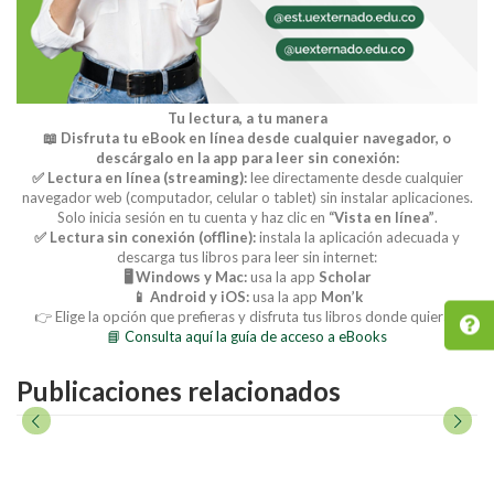
Tu lectura, a tu manera
📖 Disfruta tu eBook en línea desde cualquier navegador, o
descárgalo en la app para leer sin conexión:
✅ Lectura en línea (streaming):
lee directamente desde cualquier
navegador web (computador, celular o tablet) sin instalar aplicaciones.
Solo inicia sesión en tu cuenta y haz clic en
“Vista en línea”
.
✅ Lectura sin conexión (offline):
instala la aplicación adecuada y
descarga tus libros para leer sin internet:
🖥️ Windows y Mac:
usa la app
Scholar
📱 Android y iOS:
usa la app
Mon’k
👉 Elige la opción que prefieras y disfruta tus libros donde quieras.
📘 Consulta aquí la guía de acceso a eBooks
Publicaciones relacionados