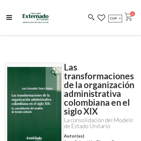
Departamento de
Libros resultado de
Impreso Bajo
publicaciones
investigación
Demanda
publi
0
MONEDA
COP
Cart
COEDICIONES
REDIMIR CÓDIGO
Las
Skip
Skip
to
to
transformaciones
the
the
de la organización
end
beginning
of
of
administrativa
the
the
images
images
colombiana en el
gallery
gallery
siglo XIX
La consolidación del Modelo
de Estado Unitario
Autor(es)